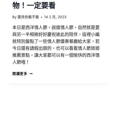
物！一定要看
By
寶貝你衝不衝
14 2 月, 2023
本日是西洋情人節，說道情人節，自然就是要
與另一半相揪好好慶祝彼此的陪伴，這裡小編
就特別盤點了一些情人節優惠餐廳給大家，若
今日還有請假出遊的，也可以看看情人節旅遊
推薦景點，讓大家都可以有一個愉快的西洋情
人節哦！
閱讀更多