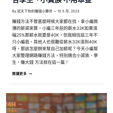
By
冠天下你的賺錢小夥伴
10 5 月, 2023
賺錢方法不管甚麼時候大家都在找，拿小編微
薄的薪資來算，小編三年前的薪水32K如果漲
幅25%那薪水就要是40K，但我相信這三年不
只小編我，其他人也很難從薪水32K漲到40K
呀，那該怎麼辦來幫自己加薪呢？今天小編幫
大家整理網路賺錢方法，特別適合小資族、學
生，賺大錢 方法就在這一篇！
閱讀更多