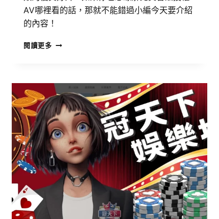
AV哪裡看的話，那就不能錯過小編今天要介紹
的內容！
閱讀更多