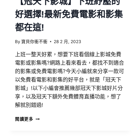
【冠天下影城】下班紓壓的
好選擇!最新免費電影和影集
都在這!
By
寶貝你衝不衝
28 2 月, 2023
上班一整天好累，想要下班看個線上影城免費
電影或影集嗎?網路上看來看去，都找不到適合
的影集或免費電影嗎?今天小編就來分享一款可
以免費看電影和影集的好平台，就是「冠天下
影城」!以下小編會推薦幾部冠天下影城好片分
享，以及冠天下額外免費體育直播功能，想了
解就別錯過!
閱讀更多