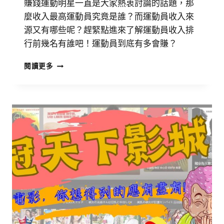
賺錢運動明星一直是大家熱衷討論的話題，那
麼收入最高運動員究竟是誰？而運動員收入來
源又有哪些呢？趕緊點進來了解運動員收入排
行前幾名有誰吧！運動員到底有多會賺？
閱讀更多