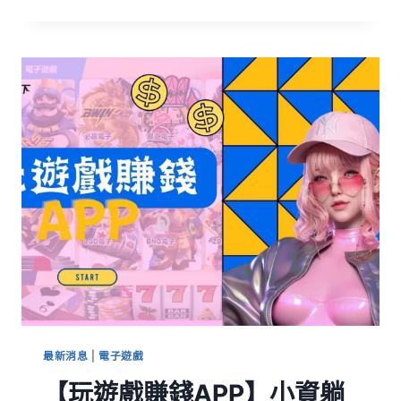
最新消息
|
電子遊戲
【玩遊戲賺錢APP】小資躺