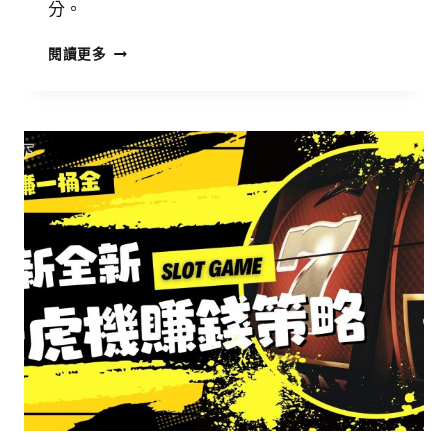
分。
閱讀更多