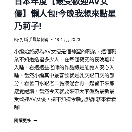
日本年度【最受歡迎AV女
優】懶人包!今晚我想來點星
乃莉子!
By
打斷手骨顛倒勇
18 4 月, 2023
小編始終認為AV女優是個神聖的職業，這個職
業不知道造福多少人，在每個寂寞的夜晚難以
入睡，看這這些老師的作品總是能讓人安心入
睡，當然小編其中最喜歡就是乳交跟口交的部
分，看著口水跟老二黏液混合再一起留下來那
感覺絕讚，當然今天就要來帶大家盤點最新最
受歡迎AV女優，還不知道今晚要點誰就來看看
囉!
閱讀更多