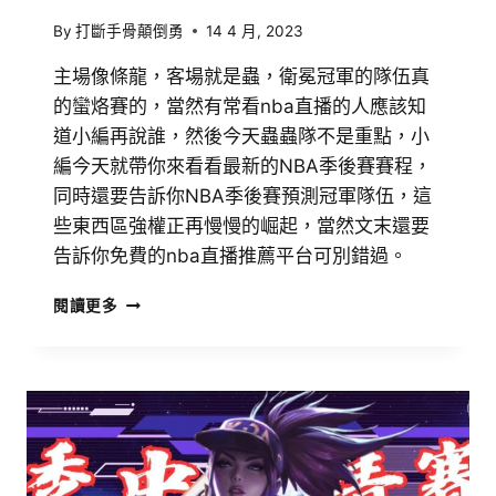
By
打斷手骨顛倒勇
14 4 月, 2023
主場像條龍，客場就是蟲，衛冕冠軍的隊伍真
的蠻烙賽的，當然有常看nba直播的人應該知
道小編再說誰，然後今天蟲蟲隊不是重點，小
編今天就帶你來看看最新的NBA季後賽賽程，
同時還要告訴你NBA季後賽預測冠軍隊伍，這
些東西區強權正再慢慢的崛起，當然文末還要
告訴你免費的nba直播推薦平台可別錯過。
閱讀更多