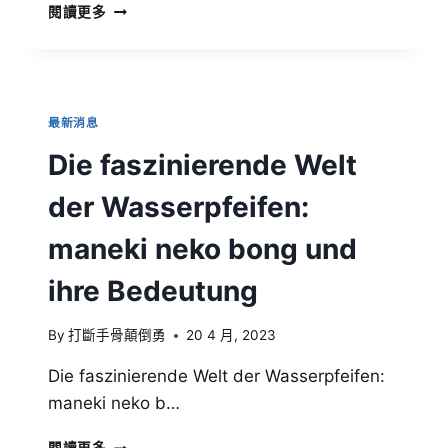
閱讀更多
最新消息
Die faszinierende Welt
der Wasserpfeifen:
maneki neko bong und
ihre Bedeutung
By
打斷手骨顛倒勇
20 4 月, 2023
Die faszinierende Welt der Wasserpfeifen:
maneki neko b…