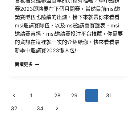
喜歡看英雄聯盟賽事的玩家有福囉，季中邀請
賽2023即將要在下個月開賽，當然目前msi邀
請賽隊伍也陸續的出爐，接下來就帶你來看看
msi邀請賽隊伍，以及msi邀請賽賽籤表、msi
邀請賽直播、msi邀請賽投注平台推薦，你需要
的資訊在這裡就一次的介紹給你，快來看看最
新季中邀請賽2023懶人包!
閱讀更多
1
...
28
29
30
31
32
...
34