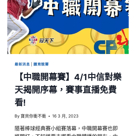
最新消息
|
體育競賽
【中職開幕賽】4/1中信對樂
天揭開序幕，賽事直播免費
看!
By
寶貝你衝不衝
16 3 月, 2023
隨著棒球經典賽小組賽落幕，中職開幕賽也即