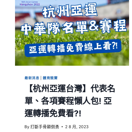
最新消息
|
體育競賽
【杭州亞運台灣】代表名
單、各項賽程懶人包! 亞
運轉播免費看?!
By
打斷手骨顛倒勇
2 8 月, 2023