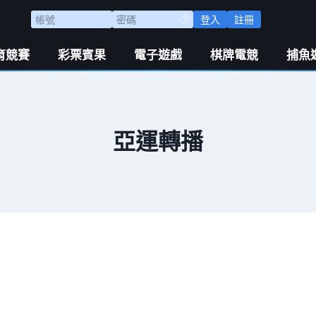
登入
註冊
育競賽
彩票賓果
電子遊戲
棋牌電競
捕魚
亞運轉播