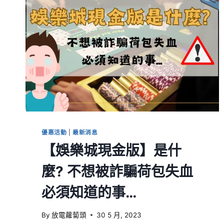
優惠活動
|
最新消息
【娛樂城現金版】是什
麼? 不想被詐騙荷包失血
必須知道的事…
By
放電蘿蔔頭
30 5 月, 2023