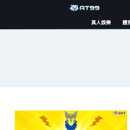
真人娛樂
體