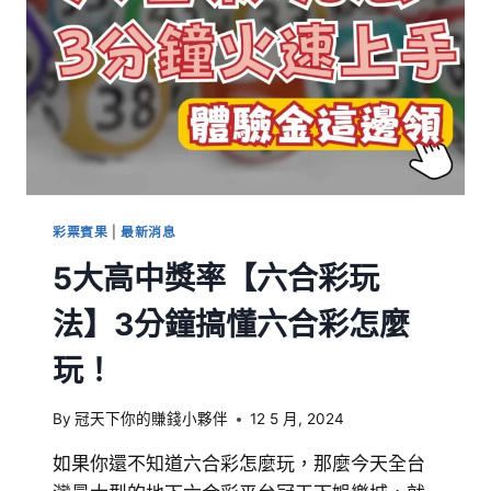
彩票賓果
|
最新消息
5大高中獎率【六合彩玩
法】3分鐘搞懂六合彩怎麼
玩！
By
冠天下你的賺錢小夥伴
12 5 月, 2024
如果你還不知道六合彩怎麼玩，那麼今天全台