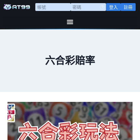
登入
註冊
六合彩賠率