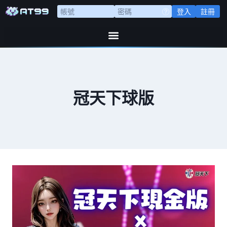
登入
註冊
冠天下球版