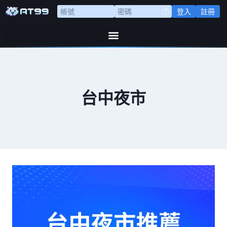
登入
註冊
台中夜市