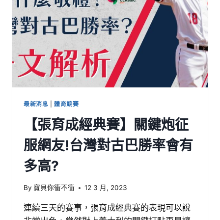
最新消息
|
體育競賽
【張育成經典賽】關鍵炮征
服網友!台灣對古巴勝率會有
多高?
By
寶貝你衝不衝
12 3 月, 2023
連續三天的賽事，張育成經典賽的表現可以說