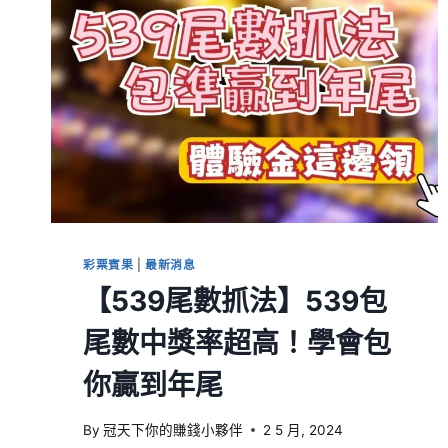
彩票賓果
|
最新消息
【539尾數抓法】539包
尾數中獎率超高！學會包
你贏到年尾
By
冠天下你的賺錢小夥伴
2 5 月, 2024