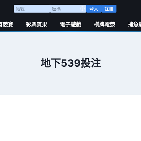
登入
註冊
育競賽
彩票賓果
電子遊戲
棋牌電競
捕魚
地下539投注