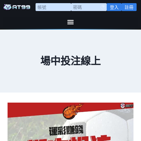
登入
註冊
場中投注線上