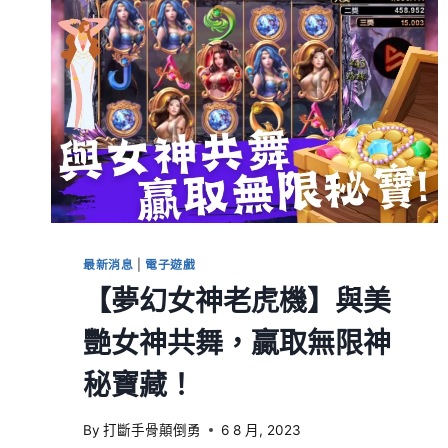
最新消息
|
電子遊戲
【夢幻女神老虎機】與美
艷女神共舞，贏取無限神
秘寶藏！
By
打斷手骨顛倒勇
6 8 月, 2023