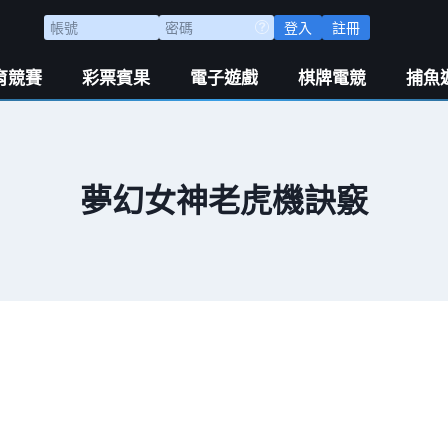
登入
註冊
育競賽
彩票賓果
電子遊戲
棋牌電競
捕魚
夢幻女神老虎機訣竅