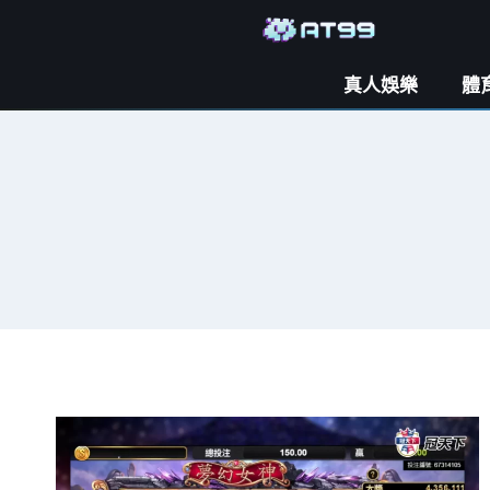
真人娛樂
體