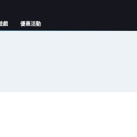
遊戲
優惠活動