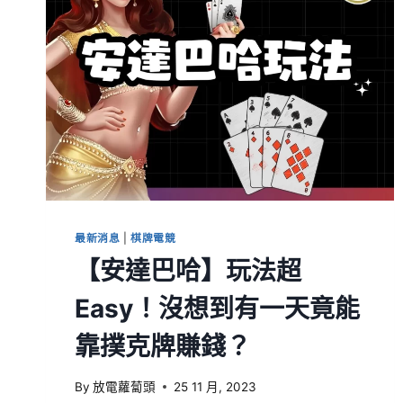
最新消息
|
棋牌電競
【安達巴哈】玩法超
Easy！沒想到有一天竟能
靠撲克牌賺錢？
By
放電蘿蔔頭
25 11 月, 2023