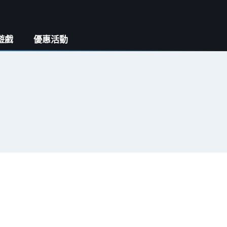
遊戲
優惠活動