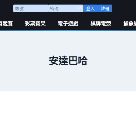
登入
註冊
育競賽
彩票賓果
電子遊戲
棋牌電競
捕魚
安達巴哈