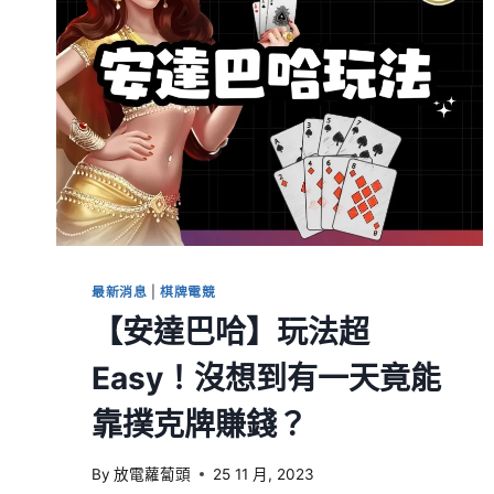
最新消息
|
棋牌電競
【安達巴哈】玩法超
Easy！沒想到有一天竟能
靠撲克牌賺錢？
By
放電蘿蔔頭
25 11 月, 2023