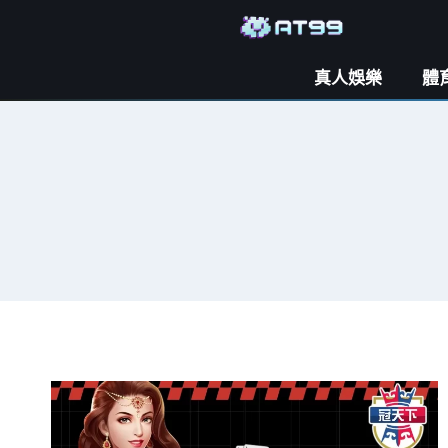
真人娛樂
體