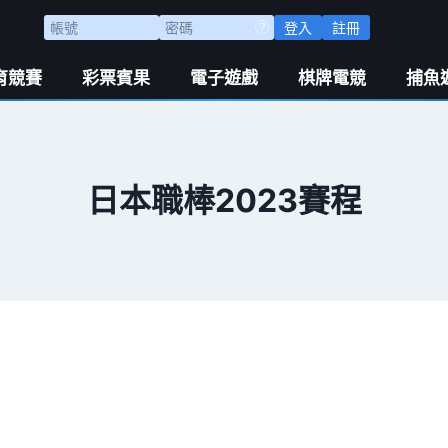
登入
註冊
育競賽
彩票賓果
電子遊戲
棋牌電競
捕魚
日本職棒2023賽程