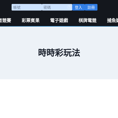
登入
註冊
育競賽
彩票賓果
電子遊戲
棋牌電競
捕魚
時時彩玩法