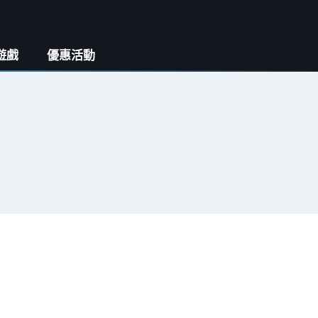
遊戲
優惠活動