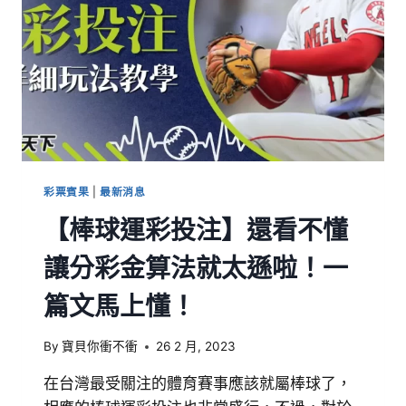
彩票賓果
|
最新消息
【棒球運彩投注】還看不懂
讓分彩金算法就太遜啦！一
篇文馬上懂！
By
寶貝你衝不衝
26 2 月, 2023
在台灣最受關注的體育賽事應該就屬棒球了，