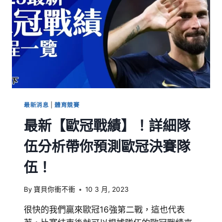
最新消息
|
體育競賽
最新【歐冠戰績】！詳細隊
伍分析帶你預測歐冠決賽隊
伍！
By
寶貝你衝不衝
10 3 月, 2023
很快的我們贏來歐冠16強第二戰，這也代表