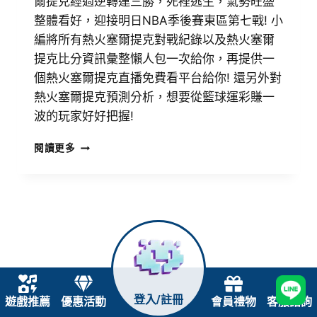
爾提克經過逆轉連三勝，死裡逃生，氣勢旺盛
整體看好，迎接明日NBA季後賽東區第七戰! 小
編將所有熱火塞爾提克對戰紀錄以及熱火塞爾
提克比分資訊彙整懶人包一次給你，再提供一
個熱火塞爾提克直播免費看平台給你! 還另外對
熱火塞爾提克預測分析，想要從籃球運彩賺一
波的玩家好好把握!
閱讀更多
登入/註冊
遊戲推薦
優惠活動
會員禮物
客服諮詢