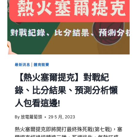
最新消息
|
體育競賽
【熱火塞爾提克】對戰紀
錄、比分結果、預測分析懶
人包看這邊!
By
放電蘿蔔頭
29 5 月, 2023
熱火塞爾提克即將開打最終殊死戰(第七戰)，塞