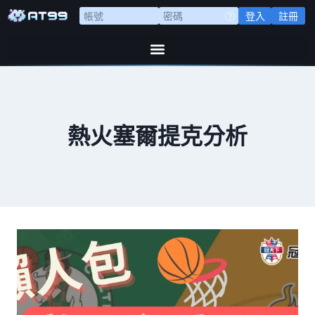
登入
註冊
熱火塞爾提克分析