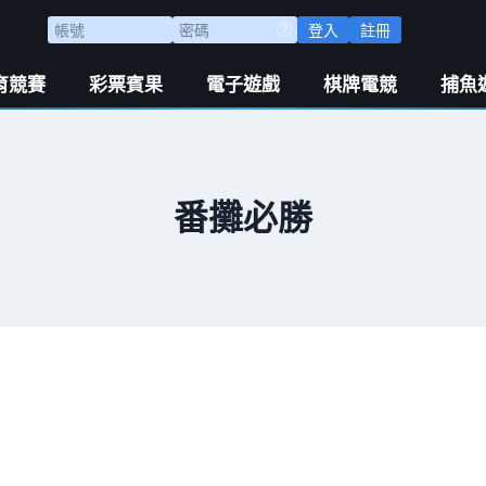
登入
註冊
育競賽
彩票賓果
電子遊戲
棋牌電競
捕魚
番攤必勝