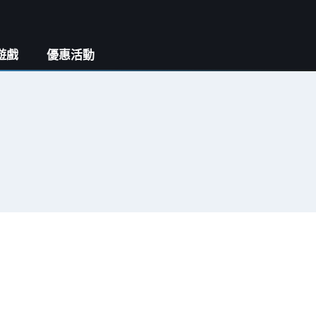
遊戲
優惠活動