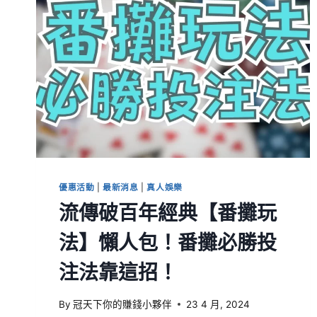
優惠活動
|
最新消息
|
真人娛樂
流傳破百年經典【番攤玩
法】懶人包！番攤必勝投
注法靠這招！
By
冠天下你的賺錢小夥伴
23 4 月, 2024