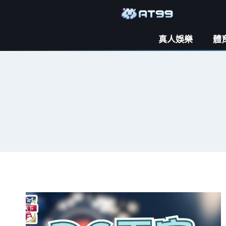
真人娛樂
體