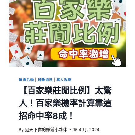
優惠活動
|
最新消息
|
真人娛樂
【百家樂莊閒比例】太驚
人！百家樂機率計算靠這
招命中率8成！
By
冠天下你的賺錢小夥伴
15 4 月, 2024