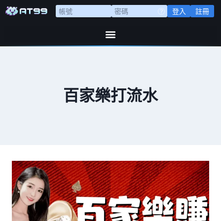
登入
註冊
百家樂打流水