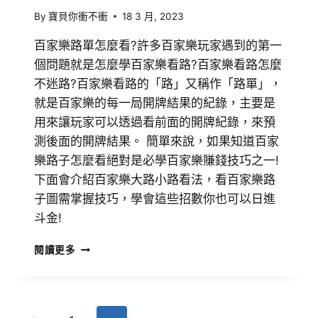
By
寶貝你衝不衝
18 3 月, 2023
百家樂路單怎麼看?許多百家樂玩家遇到的第一
個問題就是怎麼學百家樂看路?百家樂看路怎麼
不迷路?百家樂看路的「路」又稱作「路單」，
就是百家樂的每一局開牌結果的紀錄，主要是
用來讓玩家可以透過看前面的開牌紀錄，來預
測後面的開牌結果。 簡單來說，如果知道百家
樂路子怎麼看絕對是必學百家樂賺錢技巧之一!
下面會介紹百家樂大路小路看法，看百家樂路
子圖需掌握技巧，學會這些招數你也可以日進
斗金!
閱讀更多