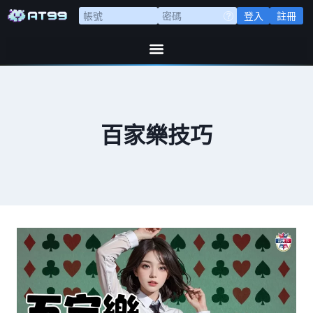
登入
註冊
百家樂技巧