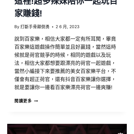
這裡!超多辣妹陪你一起玩百
家賺錢!
By
打斷手骨顛倒勇
2 6 月, 2023
說到百家樂，相信大家都一定有所耳聞，畢竟
百家樂這遊戲操作簡單並且好贏錢，當然這時
候就是荷官競爭的時候，相同的遊戲以及玩
法，相信大家都想要跟漂亮的荷官一起遊戲，
當然小編接下來要推薦的美女百家樂平台，不
僅會有超正荷官，還有抖音百家樂讓你選擇，
就是要讓你一邊看百家樂漂亮荷官一邊爽賺!
閱讀更多