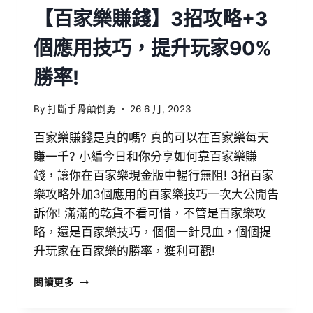
【百家樂賺錢】3招攻略+3
個應用技巧，提升玩家90%
勝率!
By
打斷手骨顛倒勇
26 6 月, 2023
百家樂賺錢是真的嗎? 真的可以在百家樂每天
賺一千? 小編今日和你分享如何靠百家樂賺
錢，讓你在百家樂現金版中暢行無阻! 3招百家
樂攻略外加3個應用的百家樂技巧一次大公開告
訴你! 滿滿的乾貨不看可惜，不管是百家樂攻
略，還是百家樂技巧，個個一針見血，個個提
升玩家在百家樂的勝率，獲利可觀!
閱讀更多