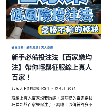
優惠活動
|
最新消息
|
真人娛樂
新手必備投注法【百家樂均
注】帶你輕鬆征服線上真人
百家！
By
冠天下你的賺錢小夥伴
10 4 月, 2024
玩線上真人百家想要賺錢，最基礎的百家樂技
巧莫過於百家樂配注了，網路上流傳著許多不