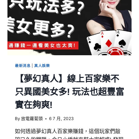
最新消息
|
真人娛樂
【夢幻真人】線上百家樂不
只異國美女多! 玩法也超豐富
實在夠爽!
By
放電蘿蔔頭
6 7 月, 2023
如何透過夢幻真人百家樂賺錢，這個玩家們敲