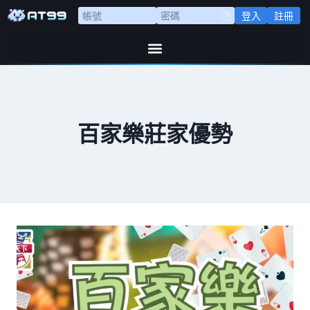
登入
註冊
百家樂莊家優勢