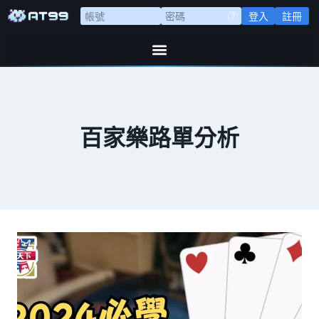
登入
註冊
百家樂路單分析