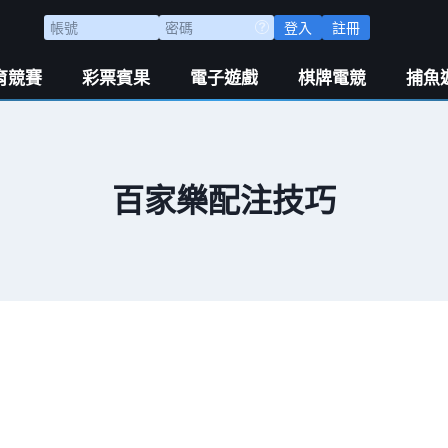
登入
註冊
育競賽
彩票賓果
電子遊戲
棋牌電競
捕魚
百家樂配注技巧