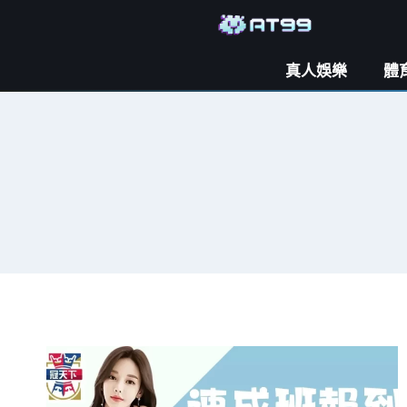
真人娛樂
體