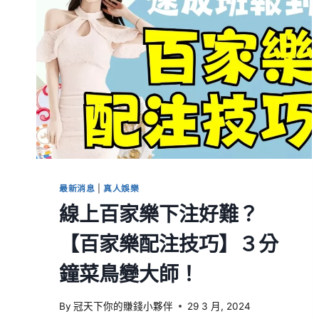
最新消息
|
真人娛樂
線上百家樂下注好難？
【百家樂配注技巧】３分
鐘菜鳥變大師！
By
冠天下你的賺錢小夥伴
29 3 月, 2024