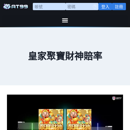
登入
註冊
皇家聚寶財神賠率