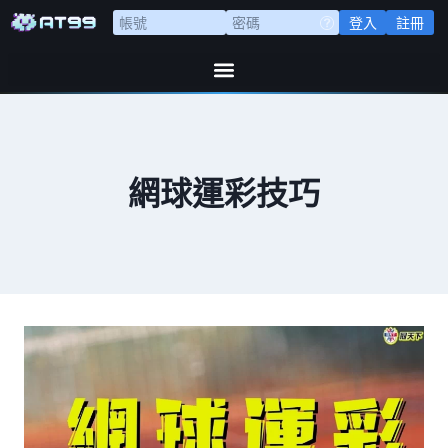
登入
註冊
網球運彩技巧