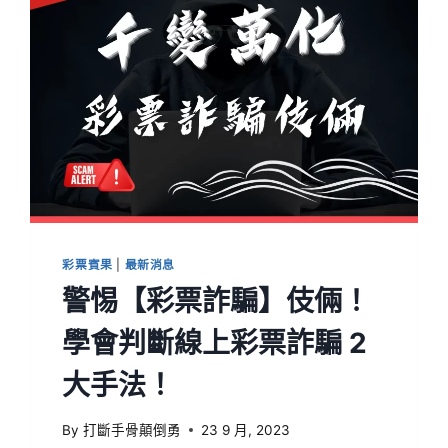
彩票賓果
|
最新消息
警惕【彩票詐騙】伎倆！
學會判斷線上彩票詐騙 2
大手法！
By
打斷手骨顛倒勇
23 9 月, 2023