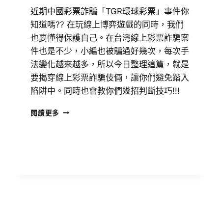
近期中國彩票詐騙「TGR環球彩票」事件你
知道嗎?? 在玩線上博弈遊戲的同時，我們
也要懂得保護自己。在台灣線上彩票詐騙案
件也是不少，小編也被騙過好幾次，每次手
法變化越來越多，所以今日整理這篇，就是
要揭穿線上彩票詐騙伎倆，讓你們避免踏入
陷阱中。同時也會教你們幾招判斷技巧!!!
閱讀更多