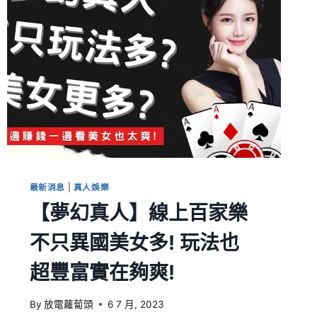
最新消息
|
真人娛樂
【夢幻真人】線上百家樂
不只異國美女多! 玩法也
超豐富實在夠爽!
By
放電蘿蔔頭
6 7 月, 2023