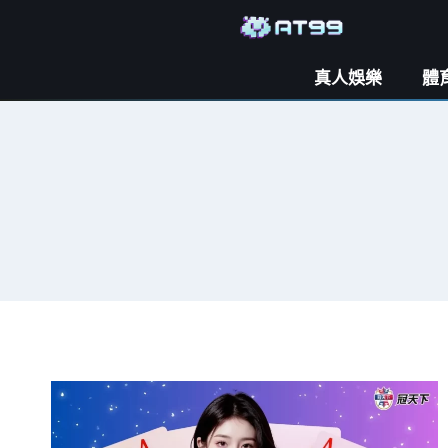
真人娛樂
體