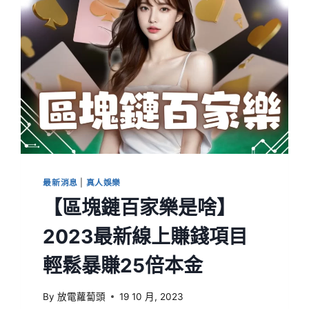
最新消息
|
真人娛樂
【區塊鏈百家樂是啥】
2023最新線上賺錢項目
輕鬆暴賺25倍本金
By
放電蘿蔔頭
19 10 月, 2023