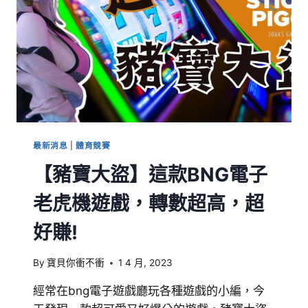
最新消息
|
體育競賽
【豬寶大盜】這款BNG電子
老虎機遊戲，轉數超高，超
好賺!
By
寶貝你衝不衝
1 4 月, 2023
經常在bng電子遊戲廳玩各種遊戲的小編，今