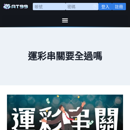
登入
註冊
運彩串關要全過嗎