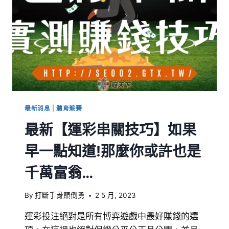
最新消息
|
體育競賽
最新【運彩串關技巧】如果
早一點知道!那麼你或許也是
千萬富翁…
By
打斷手骨顛倒勇
2 5 月, 2023
運彩投注絕對是所有博弈遊戲中最好賺錢的選