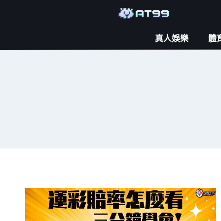
真人娛樂
體