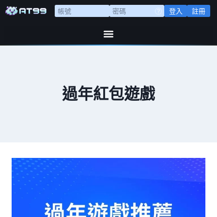
登入
註冊
過年紅包遊戲