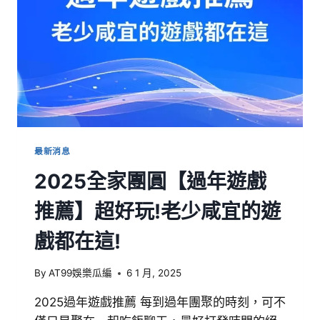
最新消息
2025全家團圓【過年遊戲
推薦】超好玩!老少咸宜的遊
戲都在這!
By
AT99娛樂瓜編
6 1 月, 2025
2025過年遊戲推薦 每到過年團聚的時刻，可不