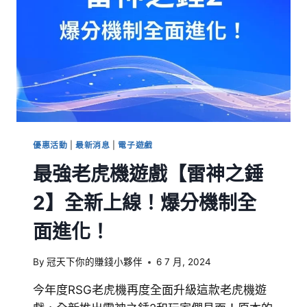
優惠活動
|
最新消息
|
電子遊戲
最強老虎機遊戲【雷神之錘
2】全新上線！爆分機制全
面進化！
By
冠天下你的賺錢小夥伴
6 7 月, 2024
今年度RSG老虎機再度全面升級這款老虎機遊