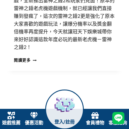
戲，全新推出雷神之錘2和玩家們見面！原本的
雷神之錘老虎機遊戲機制，就已經讓我們直接
賺到發瘋了，這次的雷神之錘2更是強化了原本
大家喜歡的遊戲玩法，讓爆分機率以及獎金翻
倍機率再度提升，今天就讓冠天下娛樂城帶你
來好好認識這款年度必玩的最新老虎機－雷神
之錘2！
閱讀更多
登入/註冊
遊戲推薦
優惠活動
會員禮物
客服諮詢