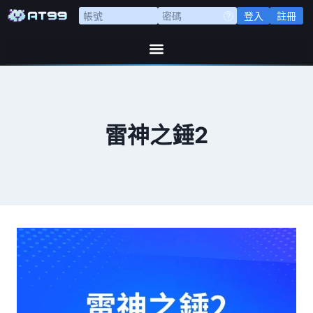
登入
註冊
雷神之錘2