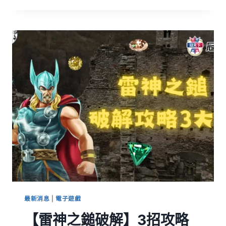
最新消息
|
電子遊戲
【雷神之鎚破解】3招攻略