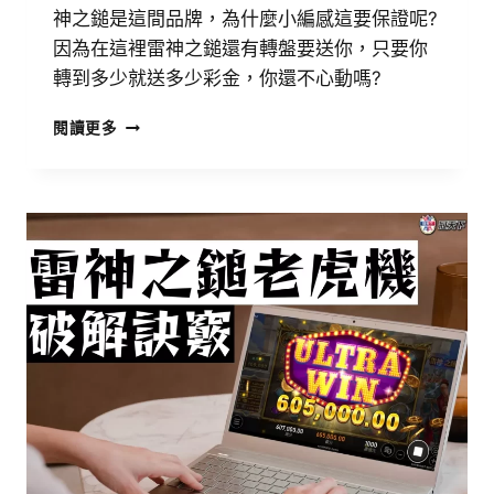
神之鎚是這間品牌，為什麼小編感這要保證呢?
因為在這裡雷神之鎚還有轉盤要送你，只要你
轉到多少就送多少彩金，你還不心動嗎?
閱讀更多