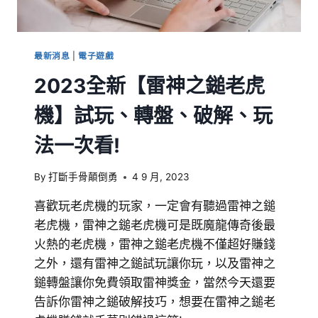
最新消息
|
電子遊戲
2023全新【雷神之鎚老虎
機】試玩、轉盤、破解、玩
法一次看!
By
打斷手骨顛倒勇
4 9 月, 2023
喜歡玩老虎機的玩家，一定會有聽過雷神之鎚
老虎機，雷神之鎚老虎機可是既魔龍傳奇後最
火熱的老虎機，雷神之鎚老虎機不僅超好賺錢
之外，還有雷神之鎚試玩讓你玩，以及雷神之
鎚轉盤讓你免費領取雷神獎金，當然今天還要
告訴你雷神之鎚破解技巧，想要在雷神之鎚老