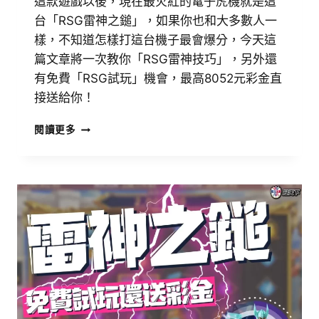
這款遊戲以後，現在最火紅的電子虎機就是這
台「RSG雷神之鎚」，如果你也和大多數人一
樣，不知道怎樣打這台機子最會爆分，今天這
篇文章將一次教你「RSG雷神技巧」，另外還
有免費「RSG試玩」機會，最高8052元彩金直
接送給你！
閱讀更多