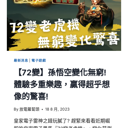
最新消息
|
電子遊戲
【72變】孫悟空變化無窮!
體驗多重樂趣，贏得超乎想
像的驚喜!
By
放電蘿蔔頭
18 8 月, 2023
皇家電子雷神之錘玩膩了? 趕緊來看看近期崛