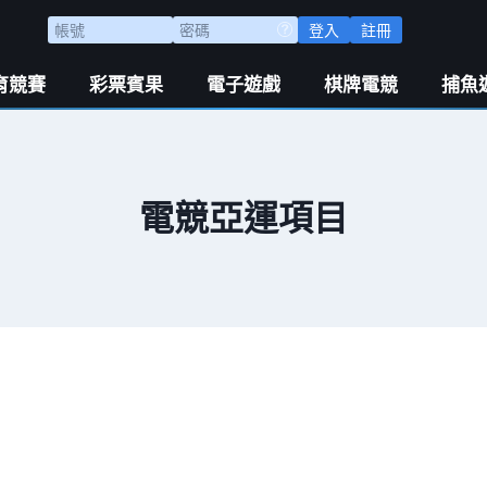
登入
註冊
育競賽
彩票賓果
電子遊戲
棋牌電競
捕魚
電競亞運項目