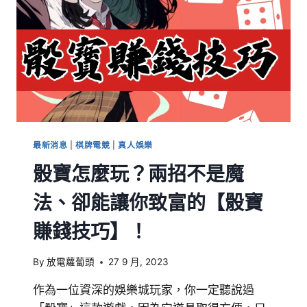
最新消息
|
棋牌電競
|
真人娛樂
骰寶怎麼玩？兩招不是魔
法、卻能讓你致富的【骰寶
賺錢技巧】！
By
放電蘿蔔頭
27 9 月, 2023
作為一位資深的娛樂城玩家，你一定聽說過