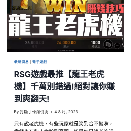
最新消息
|
電子遊戲
RSG遊戲最推【龍王老虎
機】千萬別錯過!絕對讓你賺
到爽翻天!
By
打斷手骨顛倒勇
4 8 月, 2023
只有說老虎機，有些玩家就是笑到合不攏嘴，