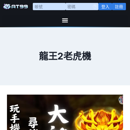
登入
註冊
龍王2老虎機