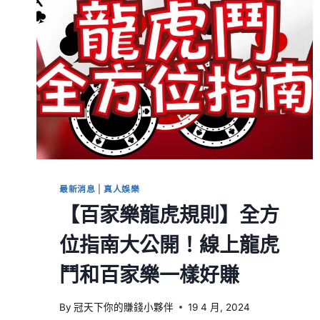
最新消息
|
真人娛樂
【百家樂龍虎規則】全方
位指南大公開！線上龍虎
鬥和百家樂一樣好賺
By
冠天下你的賺錢小夥伴
19 4 月, 2024