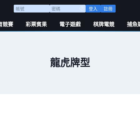
登入
註冊
育競賽
彩票賓果
電子遊戲
棋牌電競
捕魚
龍虎牌型