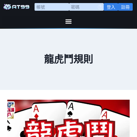
登入
註冊
龍虎鬥規則