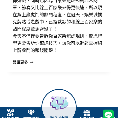
博遊戲，同時也因為百家樂龍虎規則非常簡
單，節奏又比線上百家樂來得更快速，所以現
在線上龍虎鬥的熱門程度，在冠天下娛樂城撲
克牌賭博遊戲中，已經默默的和線上百家樂的
熱門程度並駕齊驅了！
今天不僅僅要告訴你百家樂龍虎規則、龍虎牌
型更要告訴你龍虎技巧，讓你可以輕鬆掌握線
上龍虎鬥的賺錢關鍵！
閱讀更多